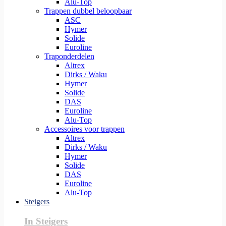
Alu-Top
Trappen dubbel beloopbaar
ASC
Hymer
Solide
Euroline
Traponderdelen
Altrex
Dirks / Waku
Hymer
Solide
DAS
Euroline
Alu-Top
Accessoires voor trappen
Altrex
Dirks / Waku
Hymer
Solide
DAS
Euroline
Alu-Top
Steigers
In Steigers