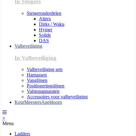
In Steigers
Steigeronderdelen
Altrex
Dirks / Waku
Hymer
Solide
DAS
Valbeveiliging
In Valbeveiliging
Valbeveiliging sets
Harnassen
Vanglijnen
Positioneringslijnen
Valstopapparaten
Accessoires voor valbeveiliging
KeurMeestersApeldoorn
×
Menu
Ladders