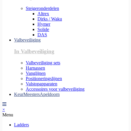
Steigeronderdelen
Altrex
Dirks / Waku
Hymer
Solide
DAS
Valbeveiliging
In Valbeveiliging
Valbeveiliging sets
Harnassen
Vanglijnen
Positioneringslijnen
Valstopapparaten
Accessoires voor valbeveiliging
KeurMeestersApeldoorn
×
Menu
Ladders