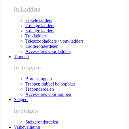
In Ladders
Enkele ladders
2-delige ladders
3-delige ladders
Trekladders
Telescoopladders / vouwladders
Ladderonderdelen
Accessoires voor ladders
Trappen
In Trappen
Bordestrappen
Trappen dubbel beloopbaar
Traponderdelen
Accessoires voor trappen
Steigers
In Steigers
Steigeronderdelen
Valbeveiliging