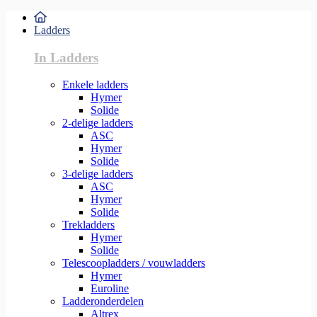
Ladders
In Ladders
Enkele ladders
Hymer
Solide
2-delige ladders
ASC
Hymer
Solide
3-delige ladders
ASC
Hymer
Solide
Trekladders
Hymer
Solide
Telescoopladders / vouwladders
Hymer
Euroline
Ladderonderdelen
Altrex