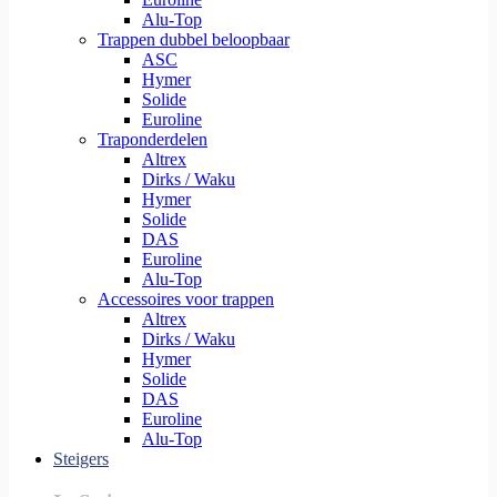
Alu-Top
Trappen dubbel beloopbaar
ASC
Hymer
Solide
Euroline
Traponderdelen
Altrex
Dirks / Waku
Hymer
Solide
DAS
Euroline
Alu-Top
Accessoires voor trappen
Altrex
Dirks / Waku
Hymer
Solide
DAS
Euroline
Alu-Top
Steigers