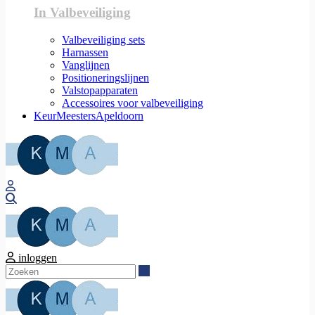
In Valbeveiliging
Valbeveiliging sets
Harnassen
Vanglijnen
Positioneringslijnen
Valstopapparaten
Accessoires voor valbeveiliging
KeurMeestersApeldoorn
Zoeken
inloggen
Zoeken