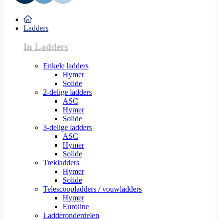
Ladders
In Ladders
Enkele ladders
Hymer
Solide
2-delige ladders
ASC
Hymer
Solide
3-delige ladders
ASC
Hymer
Solide
Trekladders
Hymer
Solide
Telescoopladders / vouwladders
Hymer
Euroline
Ladderonderdelen