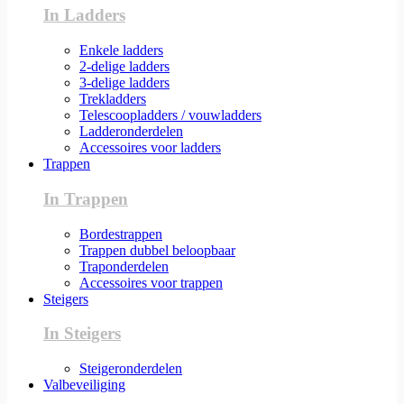
In Ladders
Enkele ladders
2-delige ladders
3-delige ladders
Trekladders
Telescoopladders / vouwladders
Ladderonderdelen
Accessoires voor ladders
Trappen
In Trappen
Bordestrappen
Trappen dubbel beloopbaar
Traponderdelen
Accessoires voor trappen
Steigers
In Steigers
Steigeronderdelen
Valbeveiliging