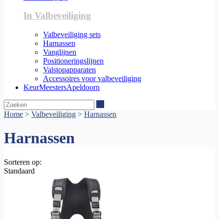
In Valbeveiliging
Valbeveiliging sets
Harnassen
Vanglijnen
Positioneringslijnen
Valstopapparaten
Accessoires voor valbeveiliging
KeurMeestersApeldoorn
Zoeken
Home
>
Valbeveiliging
>
Harnassen
Harnassen
Sorteren op:
Standaard