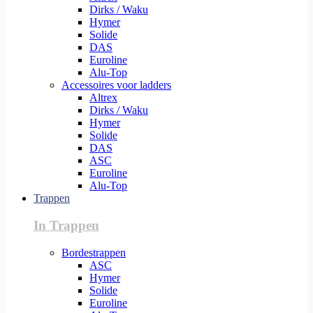
Dirks / Waku
Hymer
Solide
DAS
Euroline
Alu-Top
Accessoires voor ladders
Altrex
Dirks / Waku
Hymer
Solide
DAS
ASC
Euroline
Alu-Top
Trappen
In Trappen
Bordestrappen
ASC
Hymer
Solide
Euroline