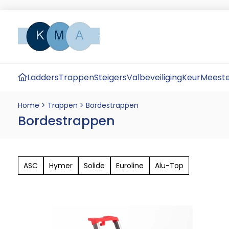
Ladders
Trappen
Steigers
Valbeveiliging
KeurMeeste
Home
>
Trappen
>
Bordestrappen
Bordestrappen
ASC
Hymer
Solide
Euroline
Alu-Top