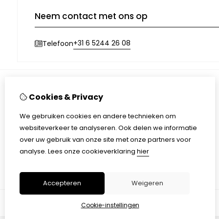
Neem contact met ons op
+31 6 5244 26 08
Telefoon
Cookies & Privacy
Informatie
Over ons
We gebruiken cookies en andere technieken om
Waarom keuren?
websiteverkeer te analyseren. Ook delen we informatie
Tarieven
over uw gebruik van onze site met onze partners voor
Privacyverklaring
analyse.
Lees onze cookieverklaring
hier
Algemene voorwaarden
Accepteren
Weigeren
Cookie-instellingen