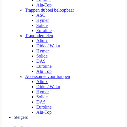
Alu-Top
Trappen dubbel beloopbaar
ASC
Hymer
Solide
Euroline
Traponderdelen
Altrex
Dirks / Waku
Hymer
Solide
DAS
Euroline
Alu-Top
Accessoires voor trappen
Altrex
Dirks / Waku
Hymer
Solide
DAS
Euroline
Alu-Top
Steigers