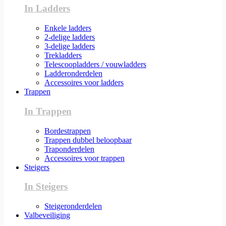
In Ladders
Enkele ladders
2-delige ladders
3-delige ladders
Trekladders
Telescoopladders / vouwladders
Ladderonderdelen
Accessoires voor ladders
Trappen
In Trappen
Bordestrappen
Trappen dubbel beloopbaar
Traponderdelen
Accessoires voor trappen
Steigers
In Steigers
Steigeronderdelen
Valbeveiliging