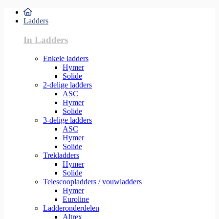
Ladders
In Ladders
Enkele ladders
Hymer
Solide
2-delige ladders
ASC
Hymer
Solide
3-delige ladders
ASC
Hymer
Solide
Trekladders
Hymer
Solide
Telescoopladders / vouwladders
Hymer
Euroline
Ladderonderdelen
Altrex