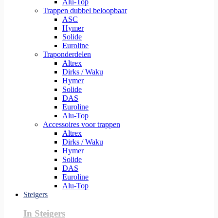
Alu-Top
Trappen dubbel beloopbaar
ASC
Hymer
Solide
Euroline
Traponderdelen
Altrex
Dirks / Waku
Hymer
Solide
DAS
Euroline
Alu-Top
Accessoires voor trappen
Altrex
Dirks / Waku
Hymer
Solide
DAS
Euroline
Alu-Top
Steigers
In Steigers