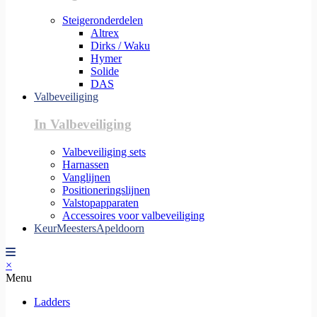
Steigeronderdelen
Altrex
Dirks / Waku
Hymer
Solide
DAS
Valbeveiliging
In Valbeveiliging
Valbeveiliging sets
Harnassen
Vanglijnen
Positioneringslijnen
Valstopapparaten
Accessoires voor valbeveiliging
KeurMeestersApeldoorn
×
Menu
Ladders