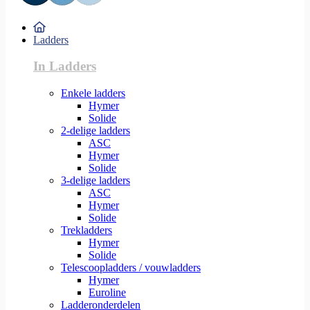
Ladders
In Ladders
Enkele ladders
Hymer
Solide
2-delige ladders
ASC
Hymer
Solide
3-delige ladders
ASC
Hymer
Solide
Trekladders
Hymer
Solide
Telescoopladders / vouwladders
Hymer
Euroline
Ladderonderdelen