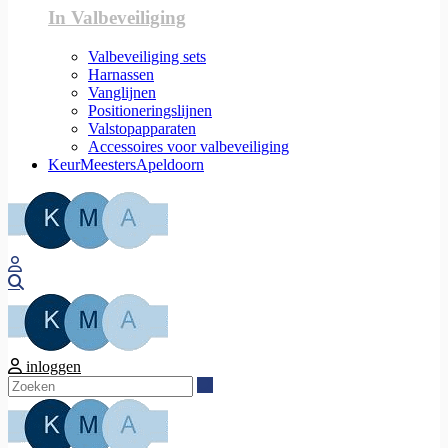
In Valbeveiliging
Valbeveiliging sets
Harnassen
Vanglijnen
Positioneringslijnen
Valstopapparaten
Accessoires voor valbeveiliging
KeurMeestersApeldoorn
Zoeken
inloggen
Zoeken