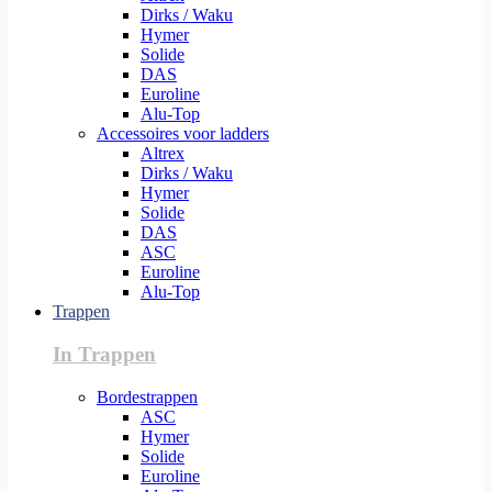
Dirks / Waku
Hymer
Solide
DAS
Euroline
Alu-Top
Accessoires voor ladders
Altrex
Dirks / Waku
Hymer
Solide
DAS
ASC
Euroline
Alu-Top
Trappen
In Trappen
Bordestrappen
ASC
Hymer
Solide
Euroline