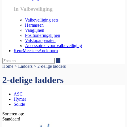
In Valbeveiliging
Valbeveiliging sets
Harnassen
Vanglijnen
Positioneringslijnen
Valstopapparaten
Accessoires voor valbeveiliging
KeurMeestersApeldoorn
Zoeken
Home
>
Ladders
>
2-delige ladders
2-delige ladders
ASC
Hymer
Solide
Sorteren op:
Standaard