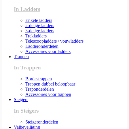
In Ladders
Enkele ladders
2-delige ladders
3-delige ladders
Trekladders
Telescoopladders / vouwladders
Ladderonderdelen
Accessoires voor ladders
Trappen
In Trappen
Bordestrappen
Trappen dubbel beloopbaar
Traponderdelen
Accessoires voor trappen
Steigers
In Steigers
Steigeronderdelen
Valbeveiliging