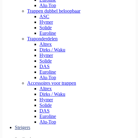
Alu-Top
Trappen dubbel beloopbaar
ASC
Hymer
Solide
Euroline
Traponderdelen
Altrex
Dirks / Waku
Hymer
Solide
DAS
Euroline
Alu-Top
Accessoires voor trappen
Altrex
Dirks / Waku
Hymer
Solide
DAS
Euroline
Alu-Top
Steigers