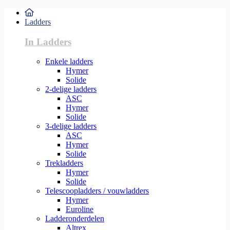
Ladders
In Ladders
Enkele ladders
Hymer
Solide
2-delige ladders
ASC
Hymer
Solide
3-delige ladders
ASC
Hymer
Solide
Trekladders
Hymer
Solide
Telescoopladders / vouwladders
Hymer
Euroline
Ladderonderdelen
Altrex