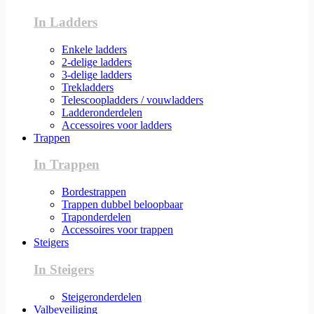
In Ladders
Enkele ladders
2-delige ladders
3-delige ladders
Trekladders
Telescoopladders / vouwladders
Ladderonderdelen
Accessoires voor ladders
Trappen
In Trappen
Bordestrappen
Trappen dubbel beloopbaar
Traponderdelen
Accessoires voor trappen
Steigers
In Steigers
Steigeronderdelen
Valbeveiliging