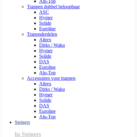
Alu-Top
Trappen dubbel beloopbaar
ASC
Hymer
Solide
Euroline
Traponderdelen
Altrex
Dirks / Waku
Hymer
Solide
DAS
Euroline
Alu-Top
Accessoires voor trappen
Altrex
Dirks / Waku
Hymer
Solide
DAS
Euroline
Alu-Top
Steigers
In Steigers