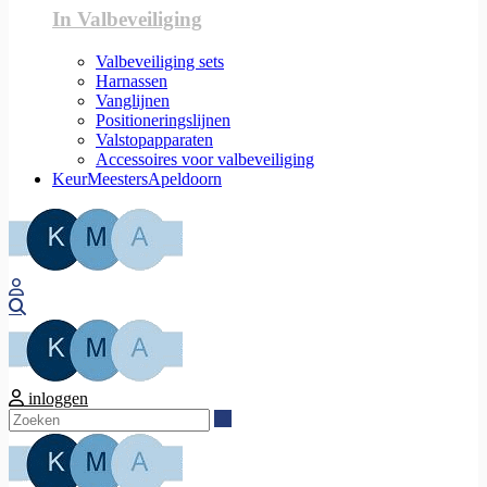
In Valbeveiliging
Valbeveiliging sets
Harnassen
Vanglijnen
Positioneringslijnen
Valstopapparaten
Accessoires voor valbeveiliging
KeurMeestersApeldoorn
Zoeken
inloggen
Zoeken