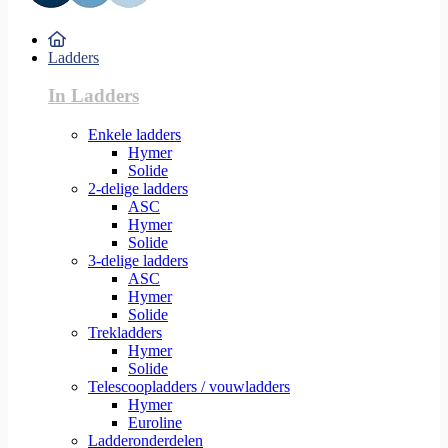
Ladders
In Ladders
Enkele ladders
Hymer
Solide
2-delige ladders
ASC
Hymer
Solide
3-delige ladders
ASC
Hymer
Solide
Trekladders
Hymer
Solide
Telescoopladders / vouwladders
Hymer
Euroline
Ladderonderdelen