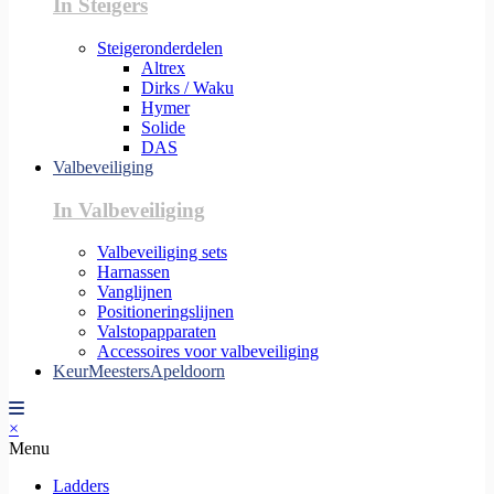
In Steigers
Steigeronderdelen
Altrex
Dirks / Waku
Hymer
Solide
DAS
Valbeveiliging
In Valbeveiliging
Valbeveiliging sets
Harnassen
Vanglijnen
Positioneringslijnen
Valstopapparaten
Accessoires voor valbeveiliging
KeurMeestersApeldoorn
×
Menu
Ladders