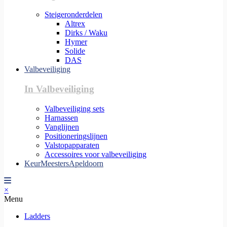
Steigeronderdelen
Altrex
Dirks / Waku
Hymer
Solide
DAS
Valbeveiliging
In Valbeveiliging
Valbeveiliging sets
Harnassen
Vanglijnen
Positioneringslijnen
Valstopapparaten
Accessoires voor valbeveiliging
KeurMeestersApeldoorn
×
Menu
Ladders