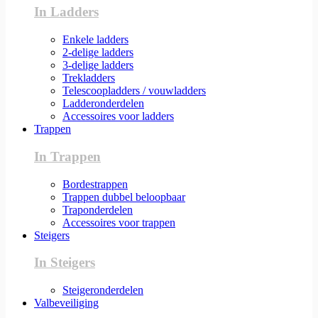
In Ladders
Enkele ladders
2-delige ladders
3-delige ladders
Trekladders
Telescoopladders / vouwladders
Ladderonderdelen
Accessoires voor ladders
Trappen
In Trappen
Bordestrappen
Trappen dubbel beloopbaar
Traponderdelen
Accessoires voor trappen
Steigers
In Steigers
Steigeronderdelen
Valbeveiliging