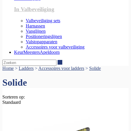
In Valbeveiliging
Valbeveiliging sets
Harnassen
Vanglijnen
Positioneringslijnen
Valstopapparaten
Accessoires voor valbeveiliging
KeurMeestersApeldoorn
Zoeken
Home
>
Ladders
>
Accessoires voor ladders
>
Solide
Solide
Sorteren op:
Standaard