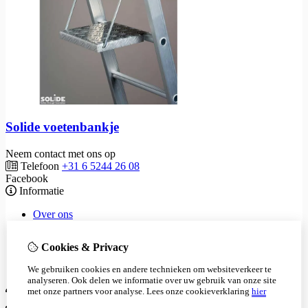
Solide voetenbankje
Neem contact met ons op
Telefoon
+31 6 5244 26 08
Facebook
Informatie
Over ons
Waarom keuren?
Tarieven
Cookies & Privacy
Privacyverklaring
Algemene voorwaarden
We gebruiken cookies en andere technieken om websiteverkeer te
analyseren. Ook delen we informatie over uw gebruik van onze site
Mijn account
met onze partners voor analyse.
Lees onze cookieverklaring
hier