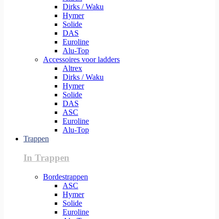
Dirks / Waku
Hymer
Solide
DAS
Euroline
Alu-Top
Accessoires voor ladders
Altrex
Dirks / Waku
Hymer
Solide
DAS
ASC
Euroline
Alu-Top
Trappen
In Trappen
Bordestrappen
ASC
Hymer
Solide
Euroline