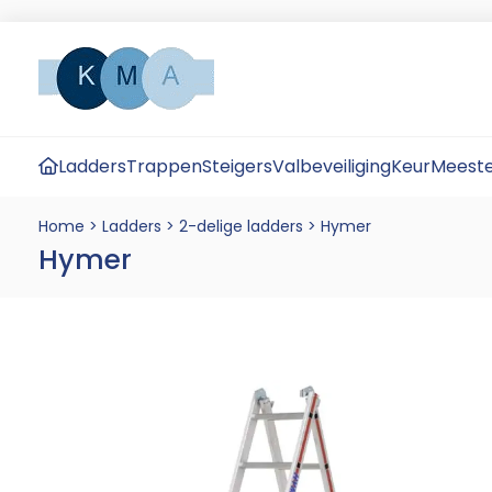
Ladders
Trappen
Steigers
Valbeveiliging
KeurMeeste
Home
>
Ladders
>
2-delige ladders
>
Hymer
Hymer