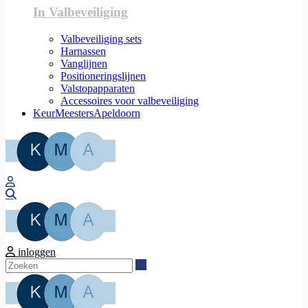
In Valbeveiliging
Valbeveiliging sets
Harnassen
Vanglijnen
Positioneringslijnen
Valstopapparaten
Accessoires voor valbeveiliging
KeurMeestersApeldoorn
Zoeken
inloggen
Zoeken