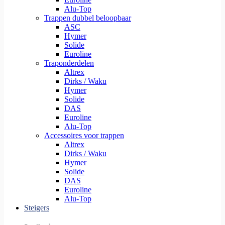
Alu-Top
Trappen dubbel beloopbaar
ASC
Hymer
Solide
Euroline
Traponderdelen
Altrex
Dirks / Waku
Hymer
Solide
DAS
Euroline
Alu-Top
Accessoires voor trappen
Altrex
Dirks / Waku
Hymer
Solide
DAS
Euroline
Alu-Top
Steigers