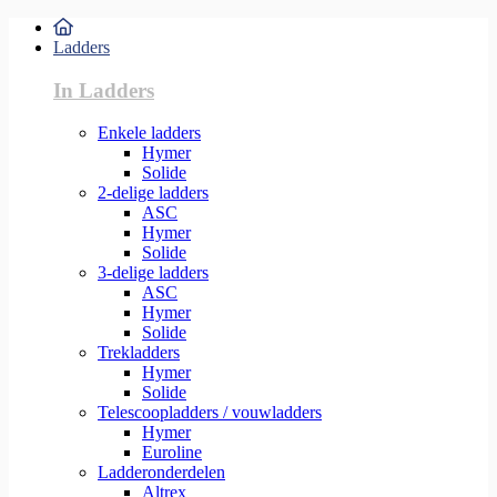
Ladders
In Ladders
Enkele ladders
Hymer
Solide
2-delige ladders
ASC
Hymer
Solide
3-delige ladders
ASC
Hymer
Solide
Trekladders
Hymer
Solide
Telescoopladders / vouwladders
Hymer
Euroline
Ladderonderdelen
Altrex