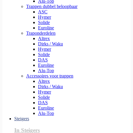
Alu-Top
Trappen dubbel beloopbaar
ASC
Hymer
Solide
Euroline
Traponderdelen
Altrex
Dirks / Waku
Hymer
Solide
DAS
Euroline
Alu-Top
Accessoires voor trappen
Altrex
Dirks / Waku
Hymer
Solide
DAS
Euroline
Alu-Top
Steigers
In Steigers