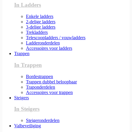
In Ladders
Enkele ladders
2-delige ladders
3-delige ladders
Trekladders
Telescoopladders / vouwladders
Ladderonderdelen
Accessoires voor ladders
Trappen
In Trappen
Bordestrappen
Trappen dubbel beloopbaar
Traponderdelen
Accessoires voor trappen
Steigers
In Steigers
Steigeronderdelen
Valbeveiliging