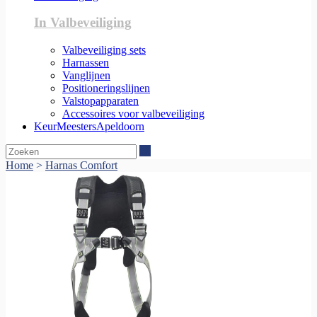
In Valbeveiliging
Valbeveiliging sets
Harnassen
Vanglijnen
Positioneringslijnen
Valstopapparaten
Accessoires voor valbeveiliging
KeurMeestersApeldoorn
Zoeken
Home
>
Harnas Comfort