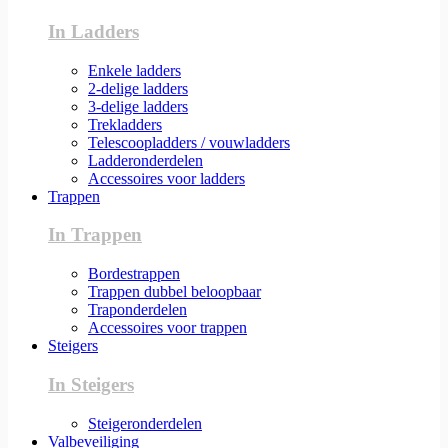
In Ladders
Enkele ladders
2-delige ladders
3-delige ladders
Trekladders
Telescoopladders / vouwladders
Ladderonderdelen
Accessoires voor ladders
Trappen
In Trappen
Bordestrappen
Trappen dubbel beloopbaar
Traponderdelen
Accessoires voor trappen
Steigers
In Steigers
Steigeronderdelen
Valbeveiliging