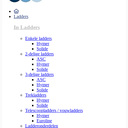
Ladders
In Ladders
Enkele ladders
Hymer
Solide
2-delige ladders
ASC
Hymer
Solide
3-delige ladders
ASC
Hymer
Solide
Trekladders
Hymer
Solide
Telescoopladders / vouwladders
Hymer
Euroline
Ladderonderdelen