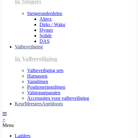
In Steigers
Steigeronderdelen
Altrex
Dirks / Waku
Hymer
Solide
DAS
Valbeveiliging
In Valbeveiliging
Valbeveiliging sets
Harnassen
Vanglijnen
Positioneringslijnen
Valstopapparaten
Accessoires voor valbeveiliging
KeurMeestersApeldoorn
×
Menu
Ladders