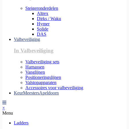
Steigeronderdelen
Altrex
Dirks / Waku
Hymer
Solide
DAS
Valbeveiliging
In Valbeveiliging
Valbeveiliging sets
Harnassen
Vanglijnen
Positioneringslijnen
Valstopapparaten
Accessoires voor valbeveiliging
KeurMeestersApeldoorn
×
Menu
Ladders