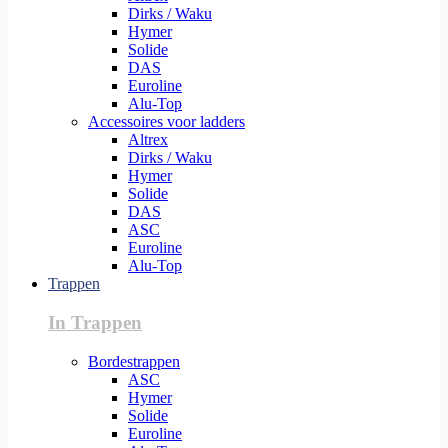
Dirks / Waku
Hymer
Solide
DAS
Euroline
Alu-Top
Accessoires voor ladders
Altrex
Dirks / Waku
Hymer
Solide
DAS
ASC
Euroline
Alu-Top
Trappen
In Trappen
Bordestrappen
ASC
Hymer
Solide
Euroline