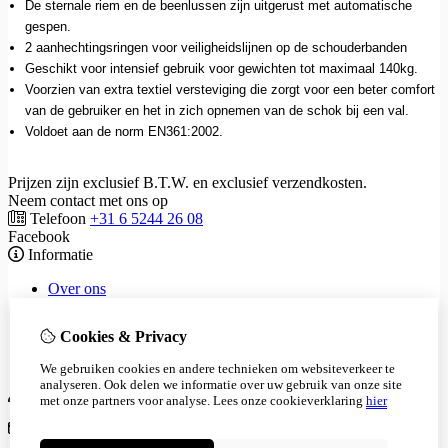
De sternale riem en de beenlussen zijn uitgerust met automatische
gespen.
2 aanhechtingsringen voor veiligheidslijnen op de schouderbanden
Geschikt voor intensief gebruik voor gewichten tot maximaal 140kg.
Voorzien van extra textiel versteviging die zorgt voor een beter comfort
van de gebruiker en het in zich opnemen van de schok bij een val.
Voldoet aan de norm EN361:2002.
Prijzen zijn exclusief B.T.W. en exclusief verzendkosten.
Neem contact met ons op
Telefoon
+31 6 5244 26 08
Facebook
Informatie
Over ons
Waarom keuren?
Tarieven
Cookies & Privacy
Privacyverklaring
Algemene voorwaarden
We gebruiken cookies en andere technieken om websiteverkeer te
analyseren. Ook delen we informatie over uw gebruik van onze site
Mijn account
met onze partners voor analyse.
Lees onze cookieverklaring
hier
Klantenservice