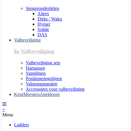
Steigeronderdelen
Altrex
Dirks / Waku
Hymer
Solide
DAS
Valbeveiliging
In Valbeveiliging
Valbeveiliging sets
Harnassen
Vanglijnen
Positioneringslijnen
Valstopapparaten
Accessoires voor valbeveiliging
KeurMeestersApeldoorn
×
Menu
Ladders