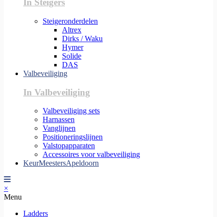
In Steigers
Steigeronderdelen
Altrex
Dirks / Waku
Hymer
Solide
DAS
Valbeveiliging
In Valbeveiliging
Valbeveiliging sets
Harnassen
Vanglijnen
Positioneringslijnen
Valstopapparaten
Accessoires voor valbeveiliging
KeurMeestersApeldoorn
×
Menu
Ladders