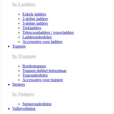
In Ladders
Enkele ladders
2-delige ladders
3-delige ladders
Trekladders
Telescoopladders / vouwladders
Ladderonderdelen
Accessoires voor ladders
Trappen
In Trappen
Bordestrappen
Trappen dubbel beloopbaar
Traponderdelen
Accessoires voor trappen
Steigers
In Steigers
Steigeronderdelen
Valbeveiliging