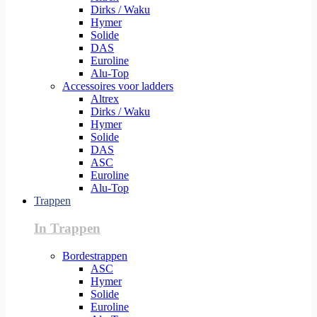
Dirks / Waku
Hymer
Solide
DAS
Euroline
Alu-Top
Accessoires voor ladders
Altrex
Dirks / Waku
Hymer
Solide
DAS
ASC
Euroline
Alu-Top
Trappen
In Trappen
Bordestrappen
ASC
Hymer
Solide
Euroline