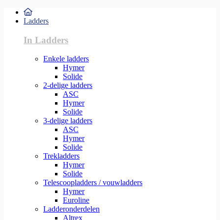
Ladders
In Ladders
Enkele ladders
Hymer
Solide
2-delige ladders
ASC
Hymer
Solide
3-delige ladders
ASC
Hymer
Solide
Trekladders
Hymer
Solide
Telescoopladders / vouwladders
Hymer
Euroline
Ladderonderdelen
Altrex