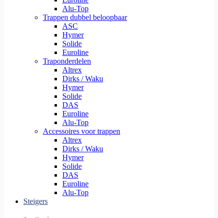
Alu-Top
Trappen dubbel beloopbaar
ASC
Hymer
Solide
Euroline
Traponderdelen
Altrex
Dirks / Waku
Hymer
Solide
DAS
Euroline
Alu-Top
Accessoires voor trappen
Altrex
Dirks / Waku
Hymer
Solide
DAS
Euroline
Alu-Top
Steigers