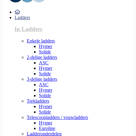
Ladders
In Ladders
Enkele ladders
Hymer
Solide
2-delige ladders
ASC
Hymer
Solide
3-delige ladders
ASC
Hymer
Solide
Trekladders
Hymer
Solide
Telescoopladders / vouwladders
Hymer
Euroline
Ladderonderdelen