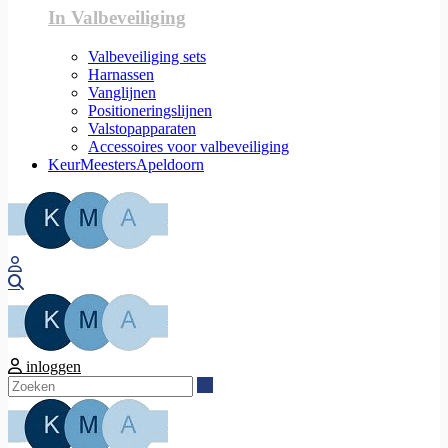
In Valbeveiliging
Valbeveiliging sets
Harnassen
Vanglijnen
Positioneringslijnen
Valstopapparaten
Accessoires voor valbeveiliging
KeurMeestersApeldoorn
Zoeken
inloggen
Zoeken