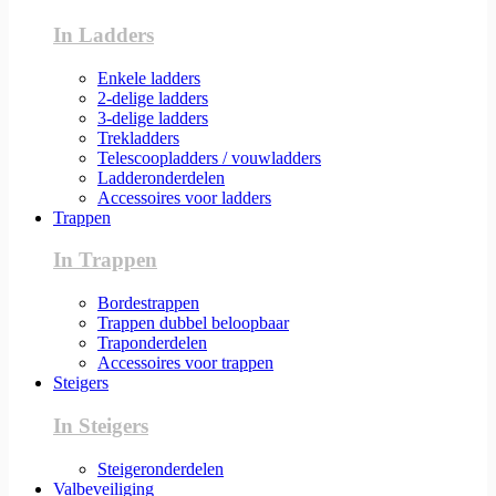
In Ladders
Enkele ladders
2-delige ladders
3-delige ladders
Trekladders
Telescoopladders / vouwladders
Ladderonderdelen
Accessoires voor ladders
Trappen
In Trappen
Bordestrappen
Trappen dubbel beloopbaar
Traponderdelen
Accessoires voor trappen
Steigers
In Steigers
Steigeronderdelen
Valbeveiliging