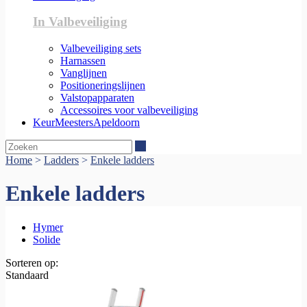
In Valbeveiliging
Valbeveiliging sets
Harnassen
Vanglijnen
Positioneringslijnen
Valstopapparaten
Accessoires voor valbeveiliging
KeurMeestersApeldoorn
Zoeken
Home
>
Ladders
>
Enkele ladders
Enkele ladders
Hymer
Solide
Sorteren op:
Standaard