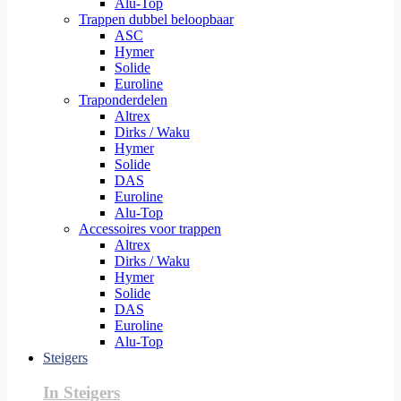
Alu-Top
Trappen dubbel beloopbaar
ASC
Hymer
Solide
Euroline
Traponderdelen
Altrex
Dirks / Waku
Hymer
Solide
DAS
Euroline
Alu-Top
Accessoires voor trappen
Altrex
Dirks / Waku
Hymer
Solide
DAS
Euroline
Alu-Top
Steigers
In Steigers