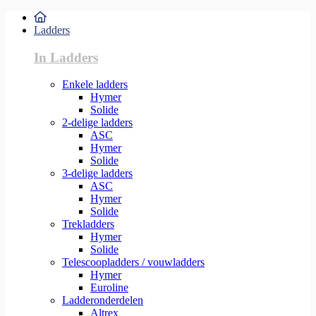
Ladders
In Ladders
Enkele ladders
Hymer
Solide
2-delige ladders
ASC
Hymer
Solide
3-delige ladders
ASC
Hymer
Solide
Trekladders
Hymer
Solide
Telescoopladders / vouwladders
Hymer
Euroline
Ladderonderdelen
Altrex