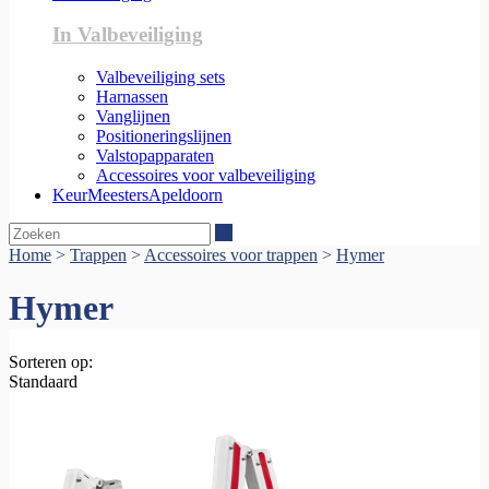
In Valbeveiliging
Valbeveiliging sets
Harnassen
Vanglijnen
Positioneringslijnen
Valstopapparaten
Accessoires voor valbeveiliging
KeurMeestersApeldoorn
Zoeken
Home
>
Trappen
>
Accessoires voor trappen
>
Hymer
Hymer
Sorteren op:
Standaard