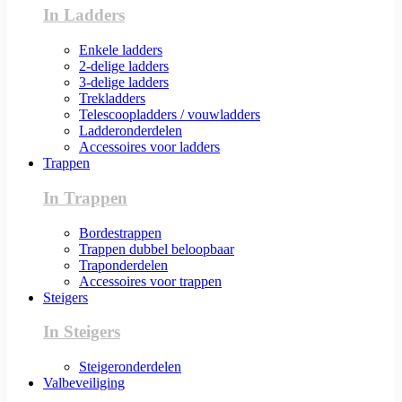
In Ladders
Enkele ladders
2-delige ladders
3-delige ladders
Trekladders
Telescoopladders / vouwladders
Ladderonderdelen
Accessoires voor ladders
Trappen
In Trappen
Bordestrappen
Trappen dubbel beloopbaar
Traponderdelen
Accessoires voor trappen
Steigers
In Steigers
Steigeronderdelen
Valbeveiliging