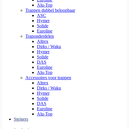
Alu-Top
Trappen dubbel beloopbaar
ASC
Hymer
Solide
Euroline
Traponderdelen
Altrex
Dirks / Waku
Hymer
Solide
DAS
Euroline
Alu-Top
Accessoires voor trappen
Altrex
Dirks / Waku
Hymer
Solide
DAS
Euroline
Alu-Top
Steigers