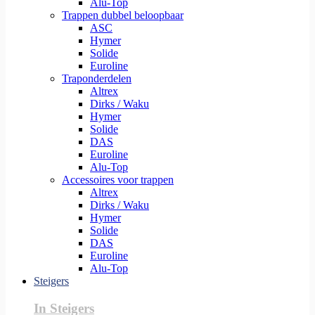
Alu-Top
Trappen dubbel beloopbaar
ASC
Hymer
Solide
Euroline
Traponderdelen
Altrex
Dirks / Waku
Hymer
Solide
DAS
Euroline
Alu-Top
Accessoires voor trappen
Altrex
Dirks / Waku
Hymer
Solide
DAS
Euroline
Alu-Top
Steigers
In Steigers