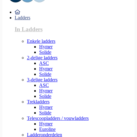
Ladders
In Ladders
Enkele ladders
Hymer
Solide
2-delige ladders
ASC
Hymer
Solide
3-delige ladders
ASC
Hymer
Solide
Trekladders
Hymer
Solide
Telescoopladders / vouwladders
Hymer
Euroline
Ladderonderdelen