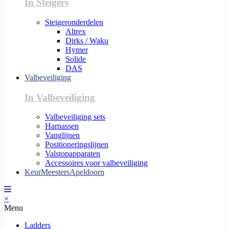
In Steigers
Steigeronderdelen
Altrex
Dirks / Waku
Hymer
Solide
DAS
Valbeveiliging
In Valbeveiliging
Valbeveiliging sets
Harnassen
Vanglijnen
Positioneringslijnen
Valstopapparaten
Accessoires voor valbeveiliging
KeurMeestersApeldoorn
×
Menu
Ladders