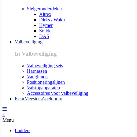
Steigeronderdelen
Altrex
Dirks / Waku
Hymer
Solide
DAS
Valbeveiliging
In Valbeveiliging
Valbeveiliging sets
Harnassen
Vanglijnen
Positioneringslijnen
Valstopapparaten
Accessoires voor valbeveiliging
KeurMeestersApeldoorn
×
Menu
Ladders