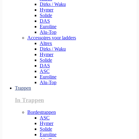
Dirks / Waku
Hymer
Solide
DAS
Euroline
Alu-Top
Accessoires voor ladders
Altrex
Dirks / Waku
Hymer
Solide
DAS
ASC
Euroline
Alu-Top
Trappen
In Trappen
Bordestrappen
ASC
Hymer
Solide
Euroline