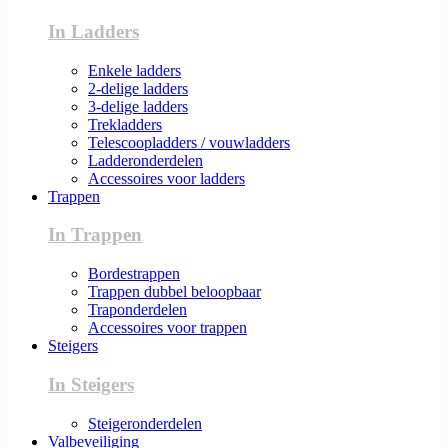
In Ladders
Enkele ladders
2-delige ladders
3-delige ladders
Trekladders
Telescoopladders / vouwladders
Ladderonderdelen
Accessoires voor ladders
Trappen
In Trappen
Bordestrappen
Trappen dubbel beloopbaar
Traponderdelen
Accessoires voor trappen
Steigers
In Steigers
Steigeronderdelen
Valbeveiliging