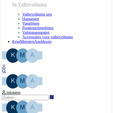
In Valbeveiliging
Valbeveiliging sets
Harnassen
Vanglijnen
Positioneringslijnen
Valstopapparaten
Accessoires voor valbeveiliging
KeurMeestersApeldoorn
Zoeken
inloggen
Zoeken