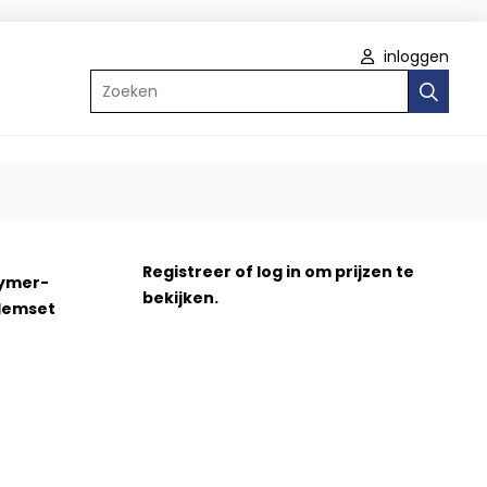
inloggen
Zoeken
Registreer
of
log in
om prijzen te
ymer-
bekijken.
lemset