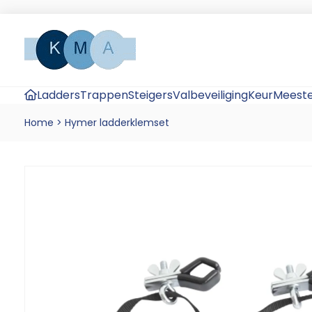
Ladders
Trappen
Steigers
Valbeveiliging
KeurMeeste
Home
>
Hymer ladderklemset