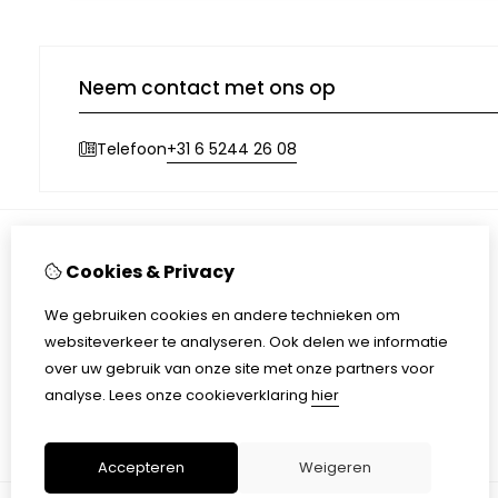
Neem contact met ons op
+31 6 5244 26 08
Telefoon
Cookies & Privacy
Informatie
Over ons
We gebruiken cookies en andere technieken om
Waarom keuren?
websiteverkeer te analyseren. Ook delen we informatie
Tarieven
over uw gebruik van onze site met onze partners voor
Privacyverklaring
analyse.
Lees onze cookieverklaring
hier
Algemene voorwaarden
Accepteren
Weigeren