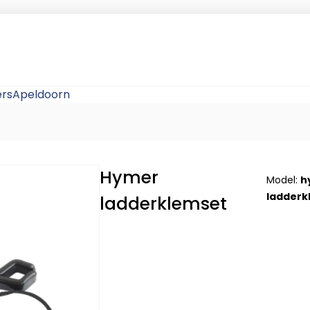
rsApeldoorn
Hymer
Model:
h
ladderk
ladderklemset